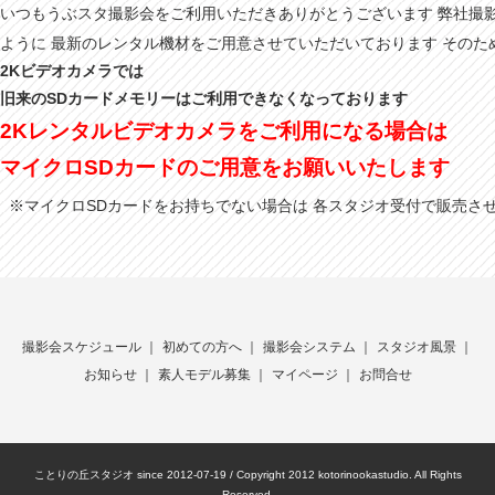
いつもうぶスタ撮影会をご利用いただきありがとうございます 弊社撮
ように 最新のレンタル機材をご用意させていただいております そのた
2Kビデオカメラでは
旧来のSDカードメモリーはご利用できなくなっております
2Kレンタルビデオカメラをご利用になる場合は
マイクロSDカードのご用意をお願いいたします
※マイクロSDカードをお持ちでない場合は 各スタジオ受付で販売さ
撮影会スケジュール
｜
初めての方へ
｜
撮影会システム
｜
スタジオ風景
｜
お知らせ
｜
素人モデル募集
｜
マイページ
｜
お問合せ
ことりの丘スタジオ since 2012-07-19 / Copyright 2012 kotorinookastudio. All Rights
Reserved.