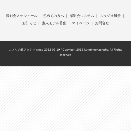
撮影会スケジュール
｜
初めての方へ
｜
撮影会システム
｜
スタジオ風景
｜
お知らせ
｜
素人モデル募集
｜
マイページ
｜
お問合せ
ことりの丘スタジオ since 2012-07-19 / Copyright 2012 kotorinookastudio. All Rights
Reserved.