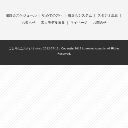
撮影会スケジュール
｜
初めての方へ
｜
撮影会システム
｜
スタジオ風景
｜
お知らせ
｜
素人モデル募集
｜
マイページ
｜
お問合せ
ことりの丘スタジオ since 2012-07-19 / Copyright 2012 kotorinookastudio. All Rights
Reserved.