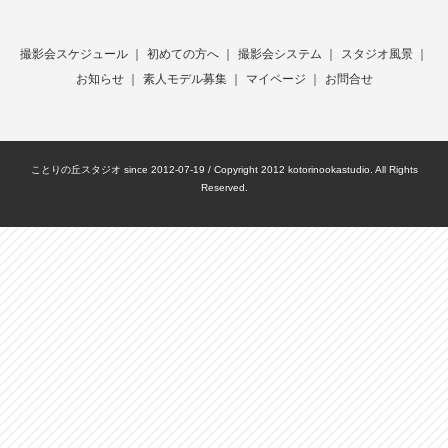
撮影会スケジュール
｜
初めての方へ
｜
撮影会システム
｜
スタジオ風景
｜
お知らせ
｜
素人モデル募集
｜
マイページ
｜
お問合せ
ことりの丘スタジオ since 2012-07-19 / Copyright 2012 kotorinookastudio. All Rights
Reserved.