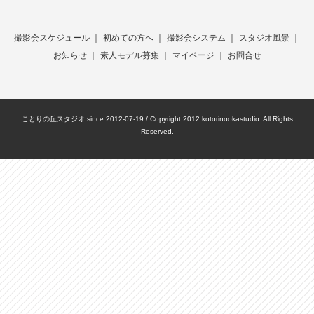
撮影会スケジュール
｜
初めての方へ
｜
撮影会システム
｜
スタジオ風景
｜
お知らせ
｜
素人モデル募集
｜
マイページ
｜
お問合せ
ことりの丘スタジオ since 2012-07-19 / Copyright 2012 kotorinookastudio. All Rights
Reserved.