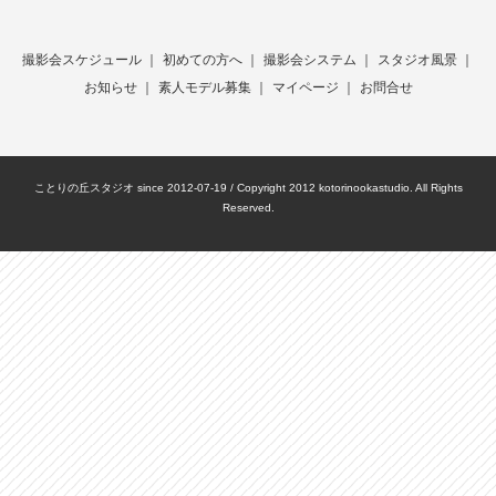
撮影会スケジュール
｜
初めての方へ
｜
撮影会システム
｜
スタジオ風景
｜
お知らせ
｜
素人モデル募集
｜
マイページ
｜
お問合せ
ことりの丘スタジオ since 2012-07-19 / Copyright 2012 kotorinookastudio. All Rights
Reserved.