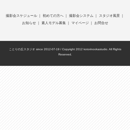
撮影会スケジュール
｜
初めての方へ
｜
撮影会システム
｜
スタジオ風景
｜
お知らせ
｜
素人モデル募集
｜
マイページ
｜
お問合せ
ことりの丘スタジオ since 2012-07-19 / Copyright 2012 kotorinookastudio. All Rights
Reserved.