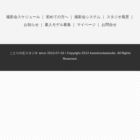
撮影会スケジュール
｜
初めての方へ
｜
撮影会システム
｜
スタジオ風景
｜
お知らせ
｜
素人モデル募集
｜
マイページ
｜
お問合せ
ことりの丘スタジオ since 2012-07-19 / Copyright 2012 kotorinookastudio. All Rights
Reserved.