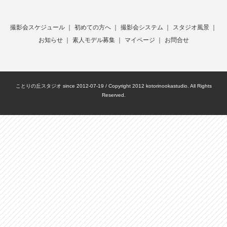
撮影会スケジュール
｜
初めての方へ
｜
撮影会システム
｜
スタジオ風景
｜
お知らせ
｜
素人モデル募集
｜
マイページ
｜
お問合せ
ことりの丘スタジオ since 2012-07-19 / Copyright 2012 kotorinookastudio. All Rights
Reserved.