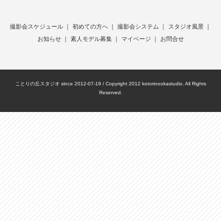
撮影会スケジュール
｜
初めての方へ
｜
撮影会システム
｜
スタジオ風景
｜
お知らせ
｜
素人モデル募集
｜
マイページ
｜
お問合せ
ことりの丘スタジオ since 2012-07-19 / Copyright 2012 kotorinookastudio. All Rights
Reserved.