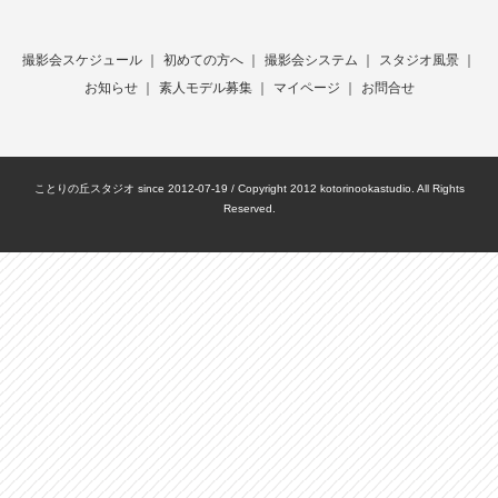
撮影会スケジュール
｜
初めての方へ
｜
撮影会システム
｜
スタジオ風景
｜
お知らせ
｜
素人モデル募集
｜
マイページ
｜
お問合せ
ことりの丘スタジオ since 2012-07-19 / Copyright 2012 kotorinookastudio. All Rights
Reserved.