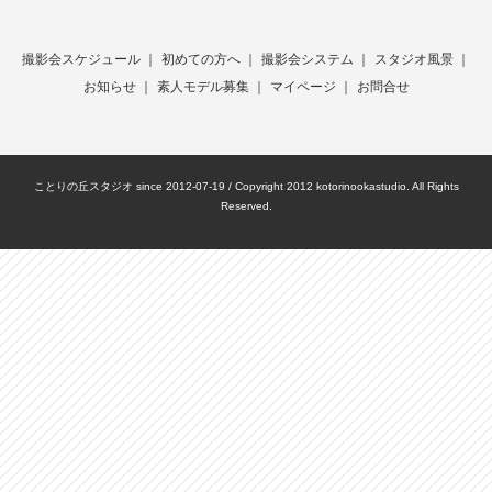
撮影会スケジュール
｜
初めての方へ
｜
撮影会システム
｜
スタジオ風景
｜
お知らせ
｜
素人モデル募集
｜
マイページ
｜
お問合せ
ことりの丘スタジオ since 2012-07-19 / Copyright 2012 kotorinookastudio. All Rights
Reserved.