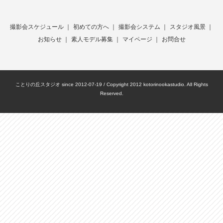
撮影会スケジュール
｜
初めての方へ
｜
撮影会システム
｜
スタジオ風景
｜
お知らせ
｜
素人モデル募集
｜
マイページ
｜
お問合せ
ことりの丘スタジオ since 2012-07-19 / Copyright 2012 kotorinookastudio. All Rights
Reserved.