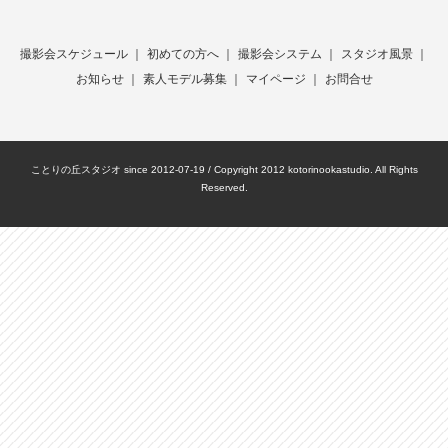
撮影会スケジュール
｜
初めての方へ
｜
撮影会システム
｜
スタジオ風景
｜
お知らせ
｜
素人モデル募集
｜
マイページ
｜
お問合せ
ことりの丘スタジオ since 2012-07-19 / Copyright 2012 kotorinookastudio. All Rights
Reserved.