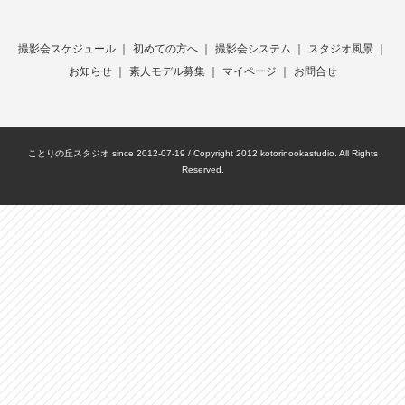
撮影会スケジュール
｜
初めての方へ
｜
撮影会システム
｜
スタジオ風景
｜
お知らせ
｜
素人モデル募集
｜
マイページ
｜
お問合せ
ことりの丘スタジオ since 2012-07-19 / Copyright 2012 kotorinookastudio. All Rights
Reserved.