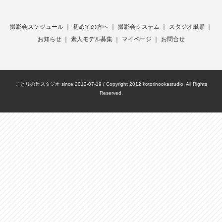
撮影会スケジュール
｜
初めての方へ
｜
撮影会システム
｜
スタジオ風景
｜
お知らせ
｜
素人モデル募集
｜
マイページ
｜
お問合せ
ことりの丘スタジオ since 2012-07-19 / Copyright 2012 kotorinookastudio. All Rights
Reserved.